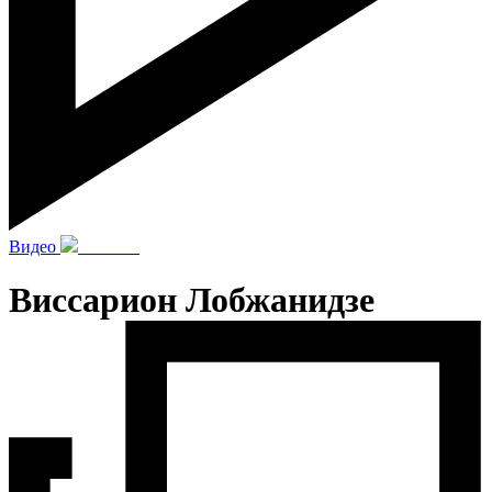
Видео
Виссарион Лобжанидзе