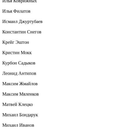
Илья Коврижных
Илья Филатов
Исмаил Джуртубаев
Константин Снегов
Крейг Эштон
Кристин Мокк
Курбон Садыков
Леонид Антипов
Максим Жмайлов
Максим Мяленков
Матвей Клецко
Михаил Бондарук
Михаил Иванов